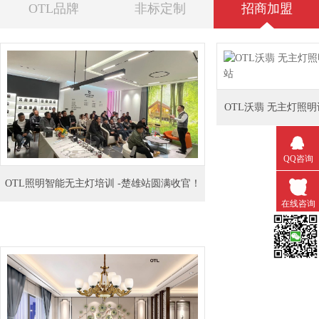
OTL品牌
非标定制
招商加盟
OTL沃翡 无主灯照明设
QQ咨询
OTL照明智能无主灯培训 -楚雄站圆满收官！
在线咨询
微信扫一