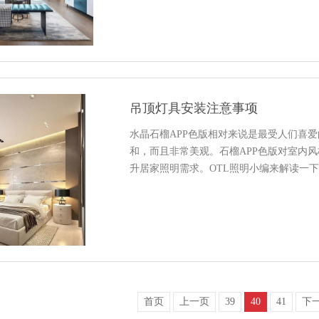
吊顶灯具安装注意事项
水晶石榴APP色版相对来说是最受人们喜爱的
和，而且非常美观。石榴APP色版对室内风
升居家照明需求。OTL照明小编来解读一
首页
上一页
39
40
41
下