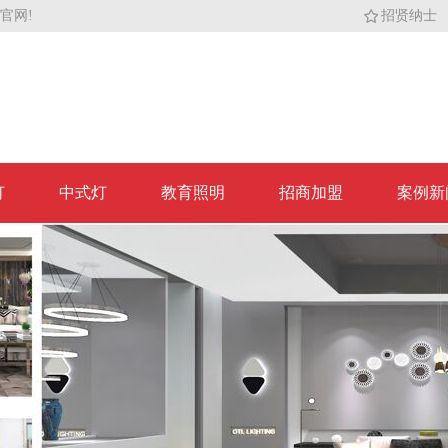
官网!
招贤纳士
灯
中式灯
教育照明
招商加盟
案例新