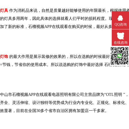
灯具
作为消耗品来说，自然是质量越好能够使用的年限最长，根据使用者
的灯具多用两年，因此具体的选择就看人们平时的损耗程度。现在大家
QQ咨询
加了新的标准，石榴视频APP在线观看在购买的时候，最好从多个角度考虑
在线咨询
灯饰
的最大作用是展示装修的效果的，所以在选购的时候最好是以简洁为原
微信扫一
=
节钱，节省你的使用成本。所以说选购的灯饰中最好选择
石榴视频成人
中山市石榴视频APP在线观看电器照明有限公司主营品牌为
“
OTL
照明
”
齐全、灵活伸缩、设计独特等优势成为行业内专业化、正规化、标准化、品
效显著，目前在全国
30多个省市自治区拥有加盟店一千多家。