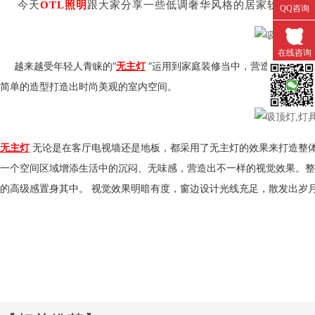
今天
OTL照明
跟大家分享一些低调奢华风格的居家软装好物
QQ咨询
在线咨询
越来越受年轻人青睐的“
无主灯
”运用到家庭装修当中，营造出不一样
简单的造型打造出时尚美观的室内空间。
微信扫一
无论是在客厅电视墙还是地板，都采用了无主灯的效果来打造整体房间的格
无主灯
一个空间区域增添生活中的沉闷、无味感，营造出不一样的视觉效果。
整
的高级感置身其中。
视觉效果明暗有度，窗边设计光线充足，散发出