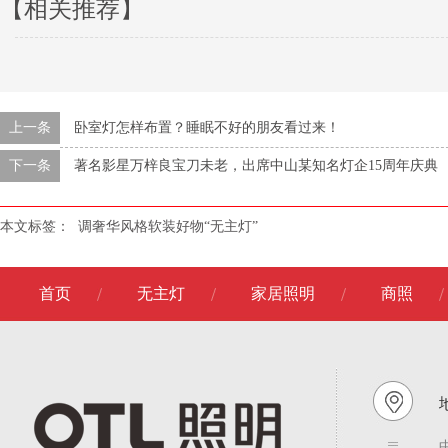
【相关推荐】
上一条
卧室灯怎样布置？睡眠不好的朋友看过来！
下一条
著名影星万梓良宝刀未老，出席中山某知名灯企15周年庆典
本文标签：
调奢华风格软装好物“无主灯”
首页
无主灯
家居照明
商照
地