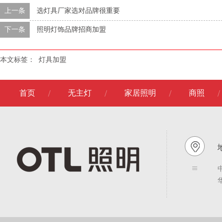
上一条
选灯具厂家选对品牌很重要
下一条
照明灯饰品牌招商加盟
本文标签：
灯具加​盟
首页
无主灯
家居照明
商照
地