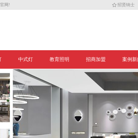
官网!
招贤纳士
灯
中式灯
教育照明
招商加盟
案例新