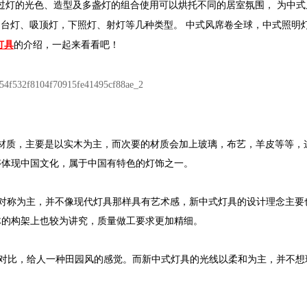
光色、造型及多盏灯的组合使用可以烘托不同的居室氛围，
为中式居
、吸顶灯，下照灯、射灯等几种类型。
中式风席卷全球，中式照
灯具
的介绍，一起来看看吧！
要是以实木为主，而次要的材质会加上玻璃，布艺，羊皮等等，
体现中国文化，属于中国有特色的灯饰之一。
、对称为主，并不像现代灯具那样具有艺术感，新中式灯具的设计理念主
的构架上也较为讲究，质量做工要求更加精细。
比，给人一种田园风的感觉。而新中式灯具的光线以柔和为主，
并不想
。