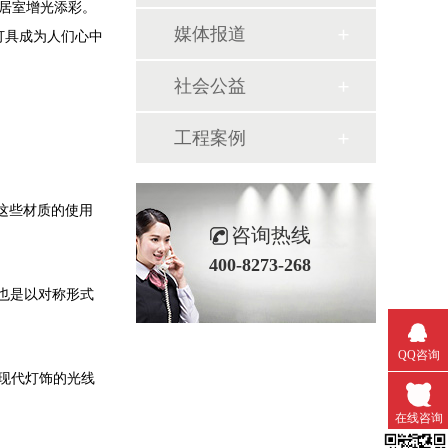
室增光添彩。
媒体报道
明灯具成为人们心中
社会公益
工程案例
这些材质的使用
咨询热线
400-8273-268
要也是以对称形式
QQ咨询
现代灯饰的光线
在线咨询