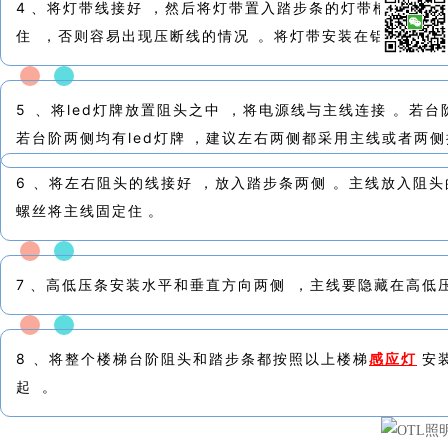
4、将灯带线接好，然后将灯带置入踏步条的灯带槽里
住，否则容易出现压断线的情况。将灯带安装在铝型材的台
微信扫一
5、将led灯牌放置阻头之中，将电源线与主线连接。若
若台阶两侧均有led灯牌，建议左右两侧都采用主线或者两侧接电
6、将左右阻头的线接好，放入踏步条两侧。主线放入
螺丝将主线固定住。
7、高低压条安装水平和垂直方向两侧，主线要隐藏在高低
8、将整个楼梯台阶阻头和踏步条都按照以上楼梯
感应灯
安
起。