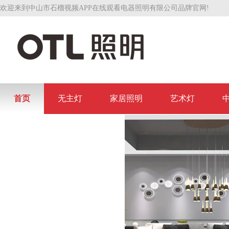
欢迎来到中山市石榴视频APP在线观看电器照明有限公司品牌官网!
首页
无主灯
家居照明
艺术灯
联系石榴视频APP在线观看