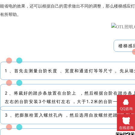
能省电的效果，还可以根据自己的需求做出不同的调整，那么楼梯感应
有所帮助。
楼梯感
1、首先去测量台阶长度、宽度和通道灯等等尺寸。先
2、将裁好的踏步条放置在台阶上，然后根据台阶在踏步条上
左右的台阶安装3个螺丝钉左右，大于1.2米的台阶一般安装在4
QQ咨询
3、把膨胀栓置入螺丝孔内，然后选用自攻螺丝把踏步条好好
在线咨询