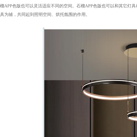
榴APP色版也可以灵活适应不同的空间。石榴APP色版也可以和其它灯具相组合
具为辅，共同起到照明空间、烘托氛围的作用。