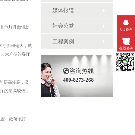
媒体报道
社会公益
搭配其他灯具做辅助
QQ咨询
工程案例
厅面积偏大，就
在线咨询
。大户型的客厅
微信扫一
咨询热线
400-8273-268
高较高，吸
层高较低，
一款落地灯，