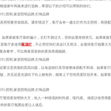
据家中风格来进行选购，希望以下的介绍可以帮助到你们。
照明要求就很高。通常情况下，客厅会有一盏主灯作为主照明，再
果家庭客厅面积偏小，主灯不易过大，否则会显得很突兀。如果家庭客
的家居客厅多使用
吸顶灯
，不占用空间灯具设计又简洁，会显得客厅稳重大方
复杂奢华，可以将家居装扮的更加美观靓丽。
房屋的层高问题，以免选错灯具导致整体搭配不和谐。如果客厅的层
，并且还是光源向下向上都有的，能将上下空间亮度区别开来。如果客厅的
厅显得更加明快大方，给人一种很强的时尚感，现代感。 倘若沙发旁再配置
这样的客厅氛围会更让人迷恋。