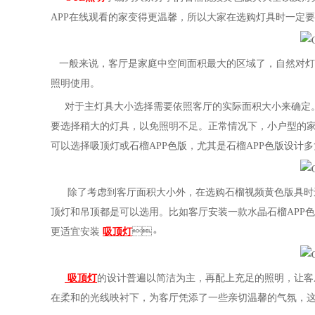
APP在线观看的家变得更温馨，所以大家在选购灯具时一定要根
一般来说，客厅是家庭中空间面积最大的区域了，自然对灯具
照明使用。
对于主灯具大小选择需要依照客厅的实际面积大小来确定。如
要选择稍大的灯具，以免照明不足。正常情况下，小户型
可以选择吸顶灯或石榴APP色版，尤其是石榴APP色版设计多
除了考虑到客厅面积大小外，在选购石榴视频黄色版具时还要注意
顶灯和吊顶都是可以选用。比如客厅安装一款水晶石榴APP色版
更适宜安装
吸顶灯
。
吸顶灯
的设计普遍以简洁为主，再配上充足的照明，让客
在柔和的光线映衬下，为客厅凭添了一些亲切温馨的气氛，