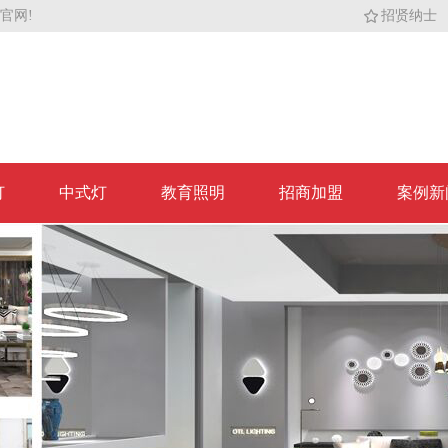
官网!
招贤纳士
灯
中式灯
教育照明
招商加盟
案例新