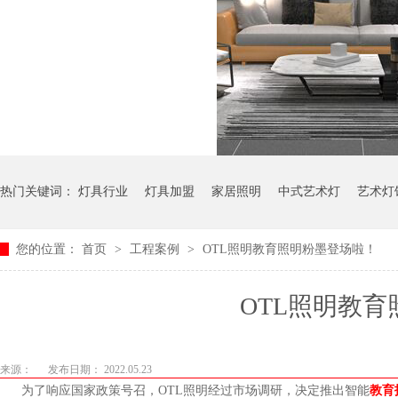
热门关键词：
灯具行业
灯具加盟
家居照明
中式艺术灯
艺术灯
您的位置：
首页
>
工程案例
>
OTL照明教育照明粉墨登场啦！
OTL照明教育照
来源：
发布日期： 2022.05.23
为了响应国家政策号召，OTL照明经过市场调研，决定推出智能
教育