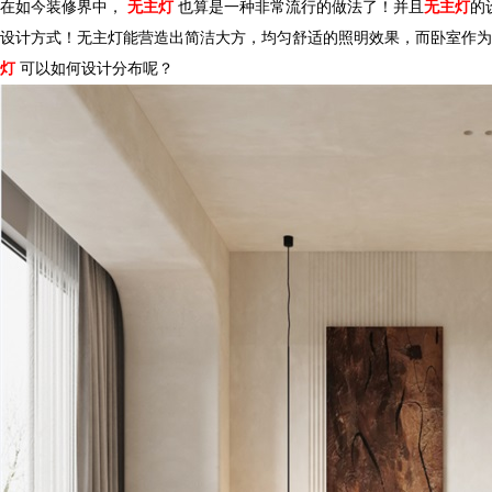
在如今装修界中，
无主灯
也算是一种非常流行的做法了！并且
无主灯
的
设计方式！无主灯能营造出简洁大方，均匀舒适的照明效果，而卧室
灯
可以如何设计分布呢？