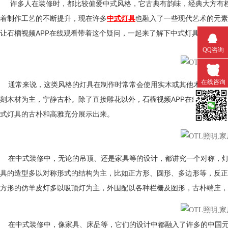
许多人在装修时，都比较偏爱中式风格，它古典有韵味，经典大方有
着制作工艺的不断提升，现在许多
中式灯具
也融入了一些现代艺术的元素
让石榴视频APP在线观看带着这个疑问，一起来了解下中式灯具的特点有哪
QQ咨询
在线咨询
通常来说，这类风格的灯具在制作时常常会使用实木或其他木材作为主要材料
刻木材为主，宁静古朴。除了直接雕花以外，石榴视频APP在线观看也可
式灯具的古朴和高雅充分展示出来。
微信扫一
在中式装修中，无论的吊顶、还是家具等的设计，都讲究一个对称，
具的造型多以对称形式的结构为主，比如正方形、圆形、多边形等，
方形的仿羊皮灯多以吸顶灯为主，外围配以各种栏栅及图形，古朴端庄，简
在中式装修中，像家具、床品等，它们的设计中都融入了许多的中国元素，