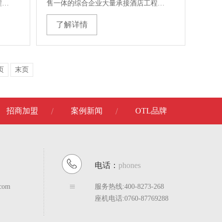
程…
售一体的综合企业大量承接酒店工程…
了解详情
页
末页
招商加盟
案例新闻
OTL品牌
电话：
phones
com
服务热线:400-8273-268
座机电话:0760-87769288