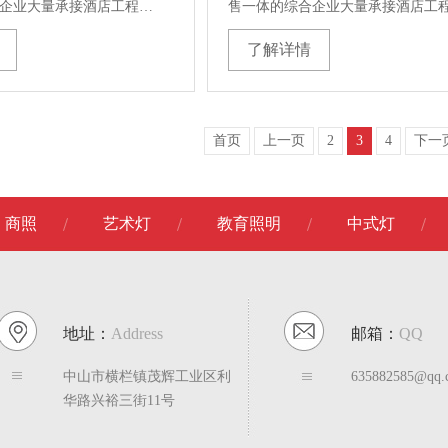
企业大量承接酒店工程…
售一体的综合企业大量承接酒店工
了解详情
首页
上一页
2
3
4
下一
商照
艺术灯
教育照明
中式灯
地址：
Address
邮箱：
QQ
中山市横栏镇茂辉工业区利
635882585@qq.
华路兴裕三街11号