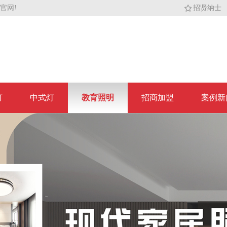
官网!
招贤纳士
灯
中式灯
教育照明
招商加盟
案例新