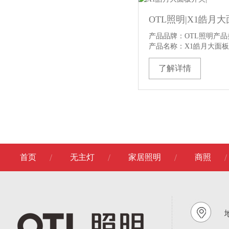
产品品牌：OTL照明产品
产品名称：X1皓月大面
了解详情
首页
无主灯
家居照明
商照
地