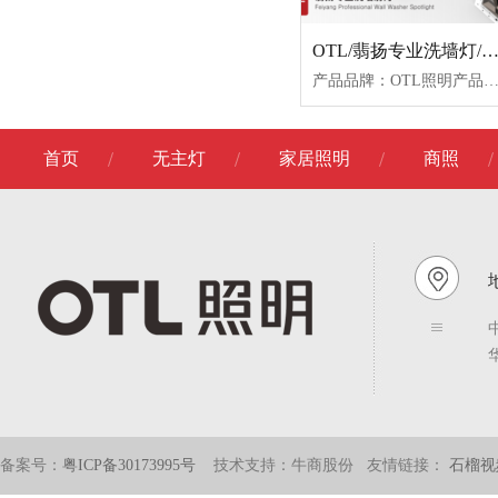
OTL/翡扬专业洗墙灯/OTL-WF-S9-7W
产品品牌：OTL照明产品名称：翡扬专业洗墙灯产品型号：OTL-WF-S9-7W-C色温：3000K/3500K/4000K颜色
首页
无主灯
家居照明
商照
备案号：
粤ICP备30173995号
技术支持：牛商股份
友情链接：
石榴视