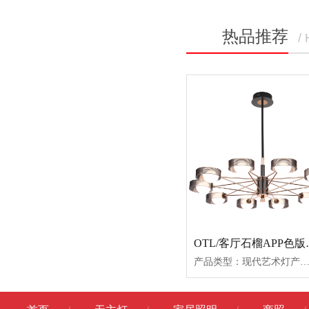
热品推荐
/
OTL/客厅石榴A
产品类型：现代艺术灯产品型号：81089-681089-881089-1081089-5餐吊产品尺寸：Φ720*150Φ890*150Φ970*150950*150*180产品功率：48W*272W*296W*248W*2产品材质：铝材+亚克力+铁艺