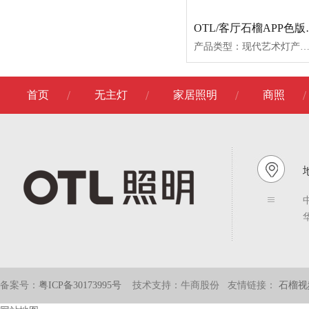
OTL/客厅石榴A
产品类型：现代艺术灯产品型号：81089-681089-881089-1081089-5餐吊产品尺寸：Φ720*150Φ890*150Φ970*150950*150*180产品功率：48W*272W*296W*248W*2产品材质：铝材+亚克力+铁艺产品
首页
无主灯
家居照明
商照
地
备案号：
粤ICP备30173995号
技术支持：牛商股份
友情链接：
石榴视