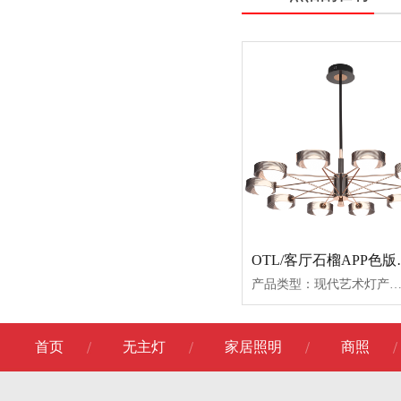
OTL/客厅石榴A
产品类型：现代艺术灯产品型号：81089-681089-881089-1081089-5餐吊产品尺寸：Φ720*150Φ890*150Φ970*150950*150*180产品功率：48W*272W*296W*248W*2产品材质：铝材+亚克力+铁
首页
无主灯
家居照明
商照