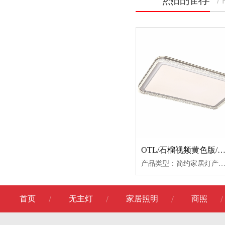
/
OTL/石榴视频黄色版/卧室灯/爱目冰城/
产品类型：简约家居灯产品名称：爱目冰城/小圆爱目冰城/小方爱目冰城/长方爱目冰城/加长方产品功率：64W+31W78W+36W169W+60W206W+68W产品尺寸：Ø50*9.550*50*9.596*64*9.5110*70*9.5产品材质：亚克力+铝材+铁艺产品
首页
无主灯
家居照明
商照