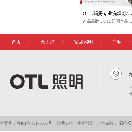
OTL/翡扬专业洗墙灯/OTL-WF-S9-7W
产品品牌：OTL照明产品名称：翡扬专业洗墙灯产品型号：OTL-WF-S9-7W-C色温：3000K/3500K/4000K颜色
首页
无主灯
家居照明
商照
地
备案号：
粤ICP备30173995号
技术支持：牛商股份
友情链接：
石榴视