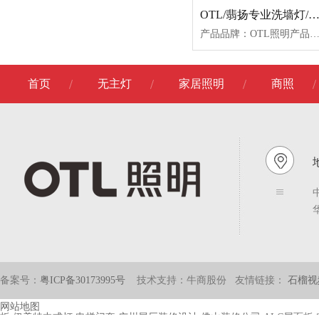
OTL/翡扬专业洗墙灯/OTL-WF-S9-7W
产品品牌：OTL照明产品名称：翡扬专业洗墙灯产品型号：OTL-WF-S9-7W-C色温：3000K/3500K/4000K颜色
首页
无主灯
家居照明
商照
地
备案号：
粤ICP备30173995号
技术支持：牛商股份
友情链接：
石榴视
网站地图
板
伊美特中式灯
电梯门套
广州展厅装修设计
佛山装修公司
ALC屋面板