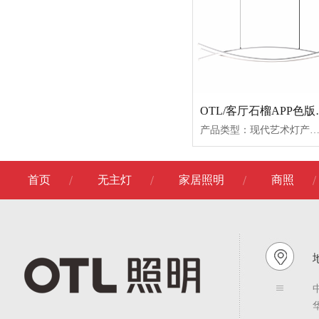
OTL/客厅石榴AP
产品类型：现代艺术灯产品名称：OTL-61013产品功率：60W*2产品尺寸：1000*1500产品材质：铁+铝材产品颜色
首页
无主灯
家居照明
商照
地